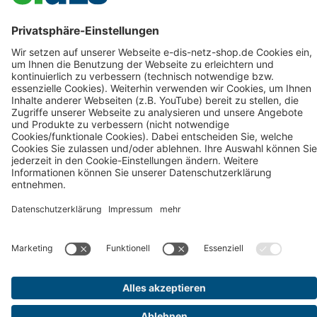
Zahlung & Versand
Datenschutz
Barrierefreiheit
Verbraucherinformationen
Impressum
AGB
Cookie Disclaimer
Alle Preise inkl. gesetzl. Mehrwertsteuer zzgl.
Versandkosten
und
ggf. Nachnahmegebühren, wenn nicht anders angegeben.
## Gemäß § 12 Abs. 3 UStG reduziert sich die MwSt. auf 0% bei
Lieferungen von Solarmodulen für bestimmte Betreiber.
Weitere
Informationen