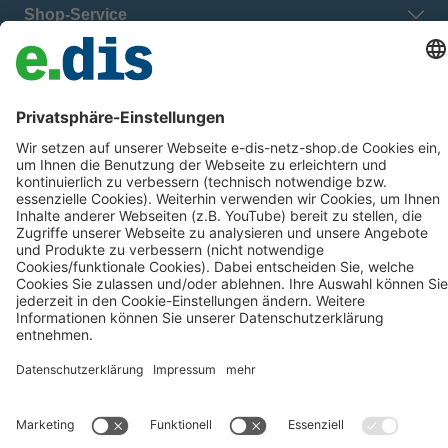
Shop-Service
E.DIS Netz GmbH
Zahlung & Versand
Datenschutz
Barrierefreiheit
Verbraucherinformationen
Impressum
AGB
Cookie Disclaimer
Alle Preise inkl. gesetzl. Mehrwertsteuer zzgl.
Versandkosten
und
ggf. Nachnahmegebühren, wenn nicht anders angegeben.
## Gemäß § 12 Abs. 3 UStG reduziert sich die MwSt. auf 0% bei
Lieferungen von Solarmodulen für bestimmte Betreiber.
Weitere
Informationen