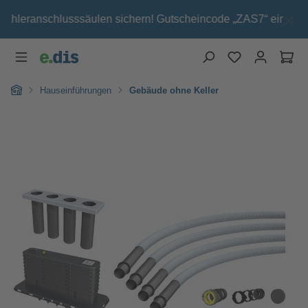
Zum Hauptinhalt springen
ähleranschlusssäulen sichern! Gutscheincode „ZAS7“ einfach im 
Wa
Home
Hauseinführungen
Gebäude ohne Keller
Bildergalerie überspringen