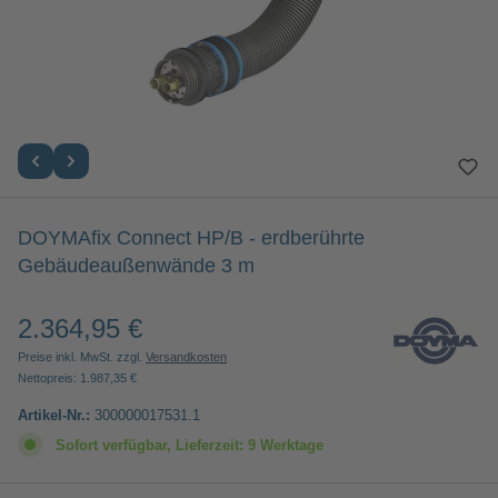
DOYMAfix Connect HP/B - erdberührte
Gebäudeaußenwände 3 m
2.364,95 €
Regulärer Preis:
Preise inkl. MwSt. zzgl.
Versandkosten
Nettopreis: 1.987,35 €
Artikel-Nr.:
300000017531.1
Sofort verfügbar, Lieferzeit: 9 Werktage