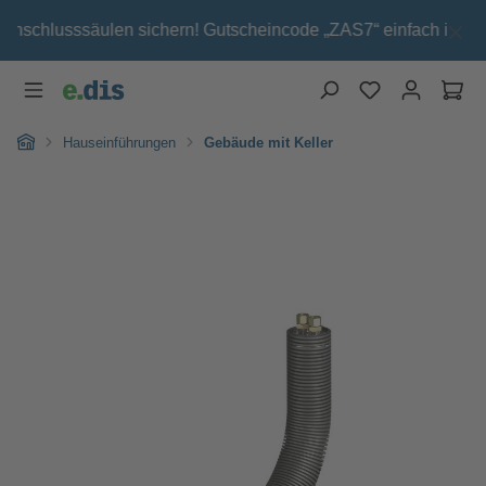
Zum Hauptinhalt springen
anschlusssäulen sichern! Gutscheincode „ZAS7“ einfach im Ware
Wa
Home
Hauseinführungen
Gebäude mit Keller
Bildergalerie überspringen