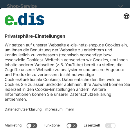
Shop-Service
E.DIS Netz GmbH
Zahlung & Versand
Datenschutz
Barrierefreiheit
Verbraucherinformationen
Impressum
AGB
Cookie Disclaimer
Alle Preise inkl. gesetzl. Mehrwertsteuer zzgl.
Versandkosten
und
ggf. Nachnahmegebühren, wenn nicht anders angegeben.
## Gemäß § 12 Abs. 3 UStG reduziert sich die MwSt. auf 0% bei
Lieferungen von Solarmodulen für bestimmte Betreiber.
Weitere