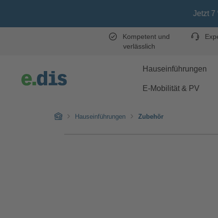
Zum Hauptinhalt springen
Zur Hauptnavigation springen
Jetzt 7 % Rabatt
Kompetent und
Expe
verlässlich
Hauseinführungen
E-Mobilität & PV
Home
Hauseinführungen
Zubehör
Bildergalerie überspringen