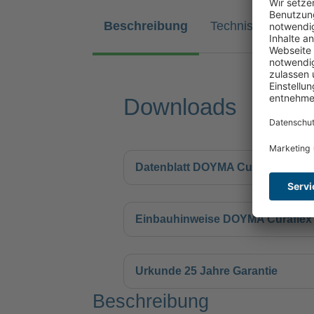
Beschreibung
Technische Daten
Downloads
Datenblatt DOYMA Curaflex Spezi
Einbauhinweise DOYMA Curaflex S
Urkunde 25 Jahre Garantie
Beschreibung