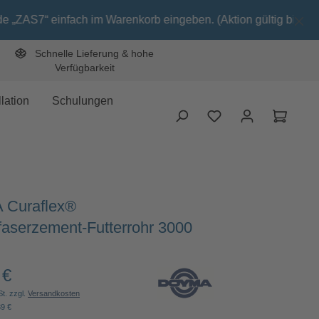
einfach im Warenkorb eingeben. (Aktion gültig bis 31.08.26)
Schnelle Lieferung & hohe
Verfügbarkeit
lation
Schulungen
Waren
Curaflex®
faserzement-Futterrohr 3000
 €
Preis:
St. zzgl.
Versandkosten
39 €