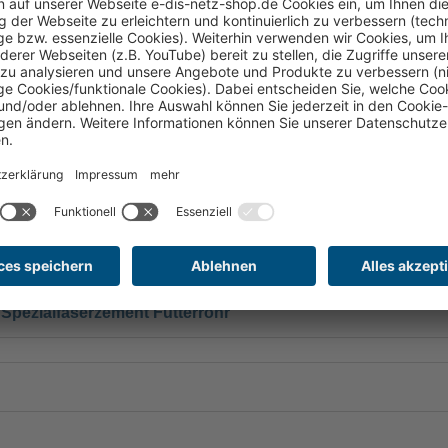
Downloads
Links
Hersteller
alfaserzement Futterrohr
pezialfaserzement Futterrohr