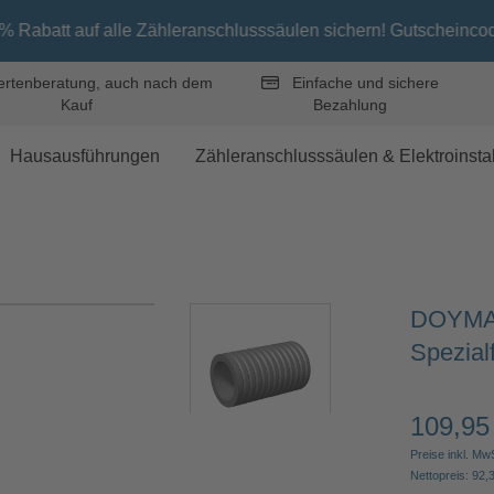
 auf alle Zähleranschlusssäulen sichern! Gutscheincode „ZAS7“ 
rtenberatung, auch nach dem
Einfache und sichere
Kauf
Bezahlung
Hausausführungen
Zähleranschlusssäulen & Elektroinstal
DOYMA 
Spezial
109,95
Regulärer 
Preise inkl. Mw
Nettopreis: 92,