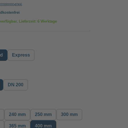
00000004066
dkostenfrei
verfügbar, Lieferzeit: 6 Werktage
auswählen
rd
Express
hlen
DN 200
wählen
240 mm
250 mm
300 mm
365 mm
400 mm