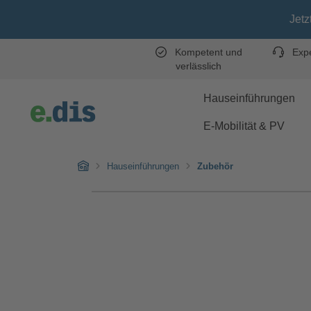
Zum Hauptinhalt springen
Zur Hauptnavigation springen
Jetzt 7 % Rabat
Kompetent und
Expe
verlässlich
Hauseinführungen
E-Mobilität & PV
Home
Hauseinführungen
Zubehör
Bildergalerie überspringen