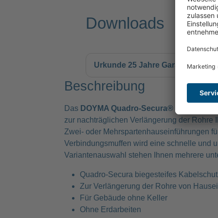
Downloads
Urkunde 25 Jahre Garantie
Beschreibung
Das
DOYMA Quadro-Secura® biegesteifes 
zur nachträglichen Verlängerung der Rohre Ih
Zwei- oder Mehrspartenhauseinführungen für
Verbindungsmuffen wird eine schnelle und un
Variantenauswahl stehen Ihnen mehrere unt
Quadro-Secura biegesteifes Kabelschut
Zur Verlängerung der Rohre von Hause
Für Gebäude ohne Keller
Ohne Erdarbeiten