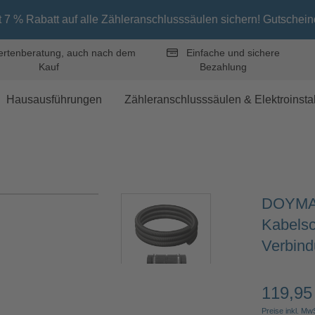
t auf alle Zähleranschlusssäulen sichern! Gutscheincode „ZAS7“
rtenberatung, auch nach dem
Einfache und sichere
Kauf
Bezahlung
Hausausführungen
Zähleranschlusssäulen & Elektroinstal
DOYMA 
Kabelsch
Verbind
119,95
Regulärer 
Preise inkl. Mw