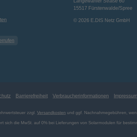
Langewahler Straße 60
15517 Fürstenwalde/Spree
ten
© 2026 E.DIS Netz GmbH
errufen
chutz
Barrierefreiheit
Verbraucherinformationen
Impressu
Mehrwertsteuer zzgl.
Versandkosten
und ggf. Nachnahmegebühren, wenn
t sich die MwSt. auf 0% bei Lieferungen von Solarmodulen für bestim