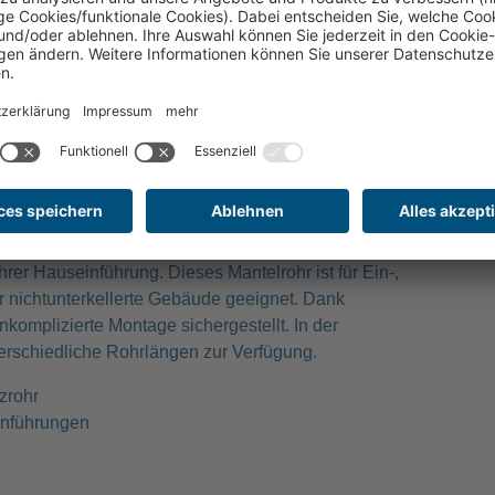
Kabelschutzrohr (inkl. Verbindungsmuffe)
dient
rer Hauseinführung. Dieses Mantelrohr ist für Ein-,
 nichtunterkellerte Gebäude geeignet. Dank
komplizierte Montage sichergestellt. In der
erschiedliche Rohrlängen zur Verfügung.
zrohr
inführungen