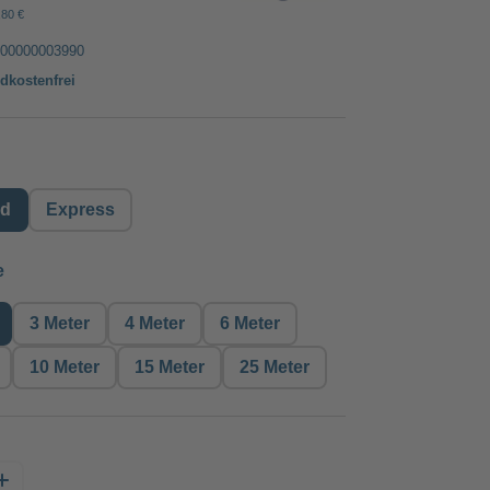
,80 €
00000003990
dkostenfrei
auswählen
rd
Express
auswählen
e
3 Meter
4 Meter
6 Meter
10 Meter
15 Meter
25 Meter