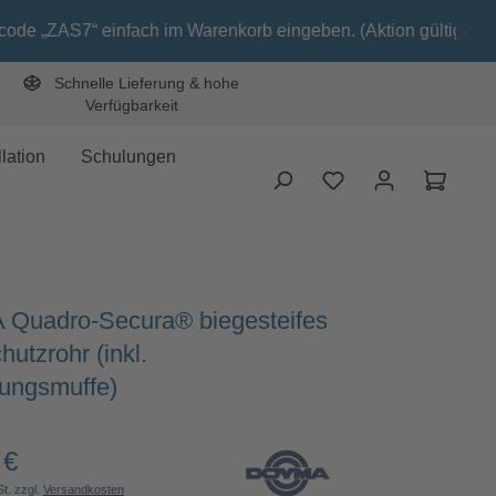
 einfach im Warenkorb eingeben. (Aktion gültig bis 31.08.26)
Schnelle Lieferung & hohe
Verfügbarkeit
lation
Schulungen
Waren
Quadro-Secura® biegesteifes
utzrohr (inkl.
ungsmuffe)
 €
Preis:
St. zzgl.
Versandkosten