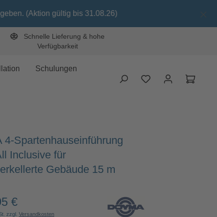
gültig bis 31.08.26)
Schnelle Lieferung & hohe
Verfügbarkeit
lation
Schulungen
Waren
4-Spartenhauseinführung
l Inclusive für
terkellerte Gebäude 15 m
95 €
Preis:
St. zzgl.
Versandkosten