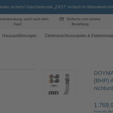
! Gutscheincode „ZAS7“ einfach im Warenkorb eingeben. (Aktion 
rtenberatung, auch nach dem
Einfache und sichere
Kauf
Bezahlung
Hausausführungen
Zähleranschlusssäulen & Elektroinstal
DOYMA 
(BHP) Al
nichtun
1.769,
Regulärer 
Preise inkl. Mw