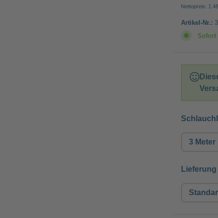
Nettopreis: 1.4
Artikel-Nr.:
3
Sofort 
Dies
Vers
Schlauch
3 Meter
Lieferung
Standa