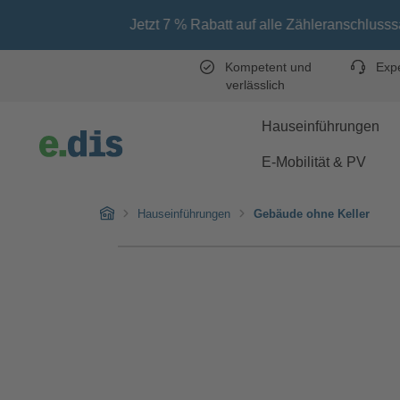
Zum Hauptinhalt springen
Zur Hauptnavigation springen
Jetzt 7 % Rabatt auf alle Zähleranschlusssäulen sichern
Kompetent und
Expe
verlässlich
Hauseinführungen
E-Mobilität & PV
Home
Hauseinführungen
Gebäude ohne Keller
Bildergalerie überspringen