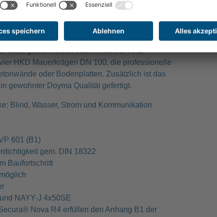
) All Inclusive
für nichtunterkellerte Gebäude
plettlösung für die Einführung der Gewerke Blind,
h dazu gewährleistet das inkludierte HKD
n vier HKD Mauerkrägen DN 100, die professionelle
etonwände oder Bodenplatten. Zusätzlich ist das
 in gewohnter Doyma Qualität gefertigt.
ke: Blind, Wasser, Strom und Kommunikation
VP 601 (B1)
rdichtigkeit gem. DIN 18322
 Baufortschritt
 möglich
er
 und NAYY-J 4x50SE
Secura® Nova R4 erfüllen den Anhang B1 der