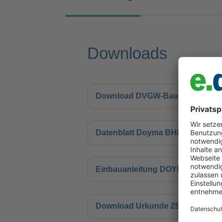
Downloads
Download DVGW-Baumusterprüfze
Datenblatt Doyma BHP All Inclusi
Einbauanleitung DOYMA BHP All 
Download Urkunde 25 Jahre Gara