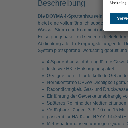
Beschreibung
Die
DOYMA 4-Spartenhauseinführung (BHP
bietet eine vollumfänglich ausgestattete Kom
Wasser, Strom und Kommunikation. Zusätzlic
Entsorgungspaket, mit seinen mitgelieferte
Abdichtung aller Entsorgungsleitungen für B
System platzsparend, werkseitig geprüft und
4-Spartenhauseinführung für die Gewer
Inklusive HKD Entsorgungspaket
Geeignet für nichtunterkellerte Gebäude
Normkonforme DVGW Dichtigkeit gem. 
Radondichtigkeit, Gas- und Druckwasse
Einführung der Gewerke unabhängig vom
Späteres Relining der Medienleitungen
Verfügbare Längen: 3, 6, 10 und 15 Met
passend für HA-Kabel NAYY-J 4x35RE
Mehrspartenhauseinführungen Quadro-