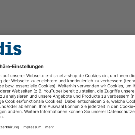
rtifikat
ve.pdf
Inclusive
ntie