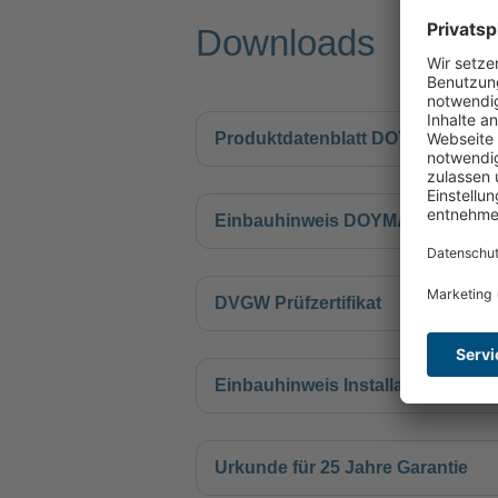
Downloads
Produktdatenblatt DOYMA Basic 
Einbauhinweis DOYMA R2, R3, R
DVGW Prüfzertifikat
Einbauhinweis Installationsteil
Urkunde für 25 Jahre Garantie