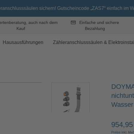
sssäulen sichern! Gutscheincode „ZAS7“ einfach im Warenkorb ei
rtenberatung, auch nach dem
Einfache und sichere
Kauf
Bezahlung
Hausausführungen
Zähleranschlusssäulen & Elektroinstal
DOYMA 
nichtun
Wasser
954,95
Regulärer 
Preise inkl. Mw