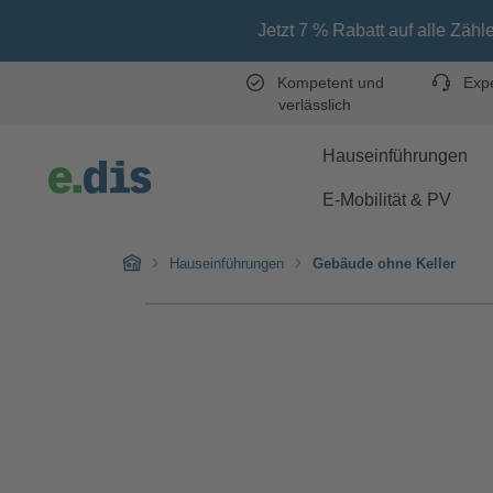
Zum Hauptinhalt springen
Zur Hauptnavigation springen
Jetzt 7 % Rabatt auf alle Zähleranschlu
Kompetent und
Expe
verlässlich
Hauseinführungen
E-Mobilität & PV
Home
Hauseinführungen
Gebäude ohne Keller
Bildergalerie überspringen