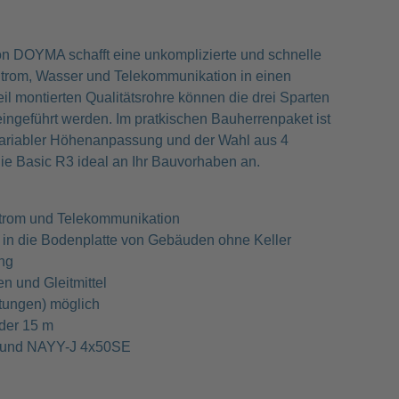
n DOYMA schafft eine unkomplizierte und schnelle
 Strom, Wasser und Telekommunikation in einen
l montierten Qualitätsrohre können die drei Sparten
ingeführt werden. Im pratkischen Bauherrenpaket ist
k variabler Höhenanpassung und der Wahl aus 4
ie Basic R3 ideal an Ihr Bauvorhaben an.
Strom und Telekommunikation
 in die Bodenplatte von Gebäuden ohne Keller
ng
en und Gleitmittel
tungen) möglich
oder 15 m
 und NAYY-J 4x50SE