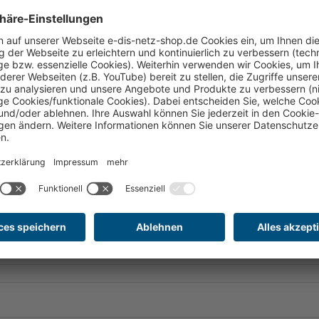
R2, R3, R5
5