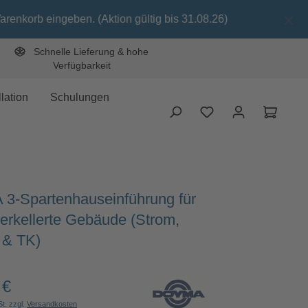
ngeben. (Aktion gültig bis 31.08.26)
Schnelle Lieferung & hohe
Verfügbarkeit
lation
Schulungen
Waren
3-Spartenhauseinführung für
terkellerte Gebäude (Strom,
 & TK)
 €
Preis:
St. zzgl.
Versandkosten