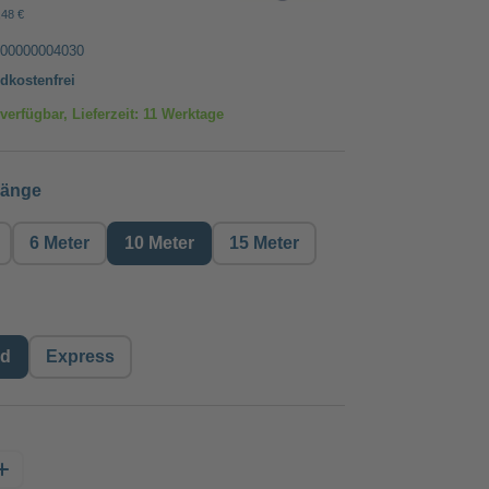
,48 €
00000004030
dkostenfrei
verfügbar, Lieferzeit: 11 Werktage
auswählen
länge
6 Meter
10 Meter
15 Meter
auswählen
rd
Express