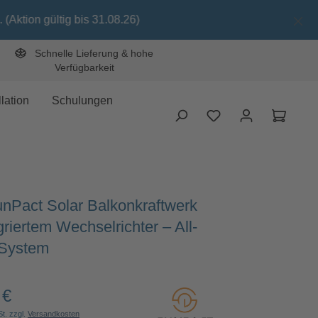
31.08.26)
Schnelle Lieferung & hohe
Verfügbarkeit
lation
Schulungen
Waren
Pact Solar Balkonkraftwerk
griertem Wechselrichter – All-
-System
 €
Preis:
St. zzgl.
Versandkosten