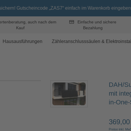
code „ZAS7“ einfach im Warenkorb eingeben. (Aktion gültig bis 
rtenberatung, auch nach dem
Einfache und sichere
Kauf
Bezahlung
Hausausführungen
Zähleranschlusssäulen & Elektroinstal
DAH/Sun
mit inte
in-One
369,00
Regulärer 
Preise inkl. Mw