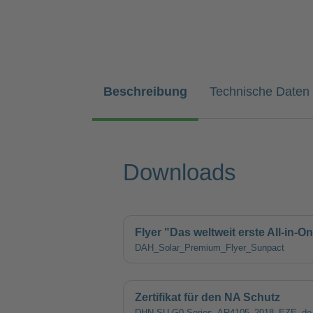
Beschreibung
Technische Daten
Downloads
Flyer "Das weltweit erste All-in-
DAH_Solar_Premium_Flyer_Sunpact
Zertifikat für den NA Schutz
DHN-SU-G0-Series_AR4105_2018_EZE_de_C