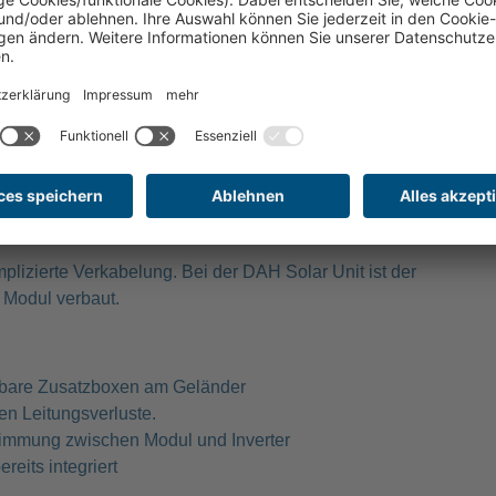
 Full-Screen Module. Rahmenloses Moduldesign
chritten einsatzbereit.
 im Modul – verkürzte Kabelwege.
)
er gleichen Bedingungen (lt. Herstellerangaben
lizierte Verkabelung. Bei der DAH Solar Unit ist der
m Modul verbaut.
htbare Zusatzboxen am Geländer
en Leitungsverluste.
stimmung zwischen Modul und Inverter
ereits integriert