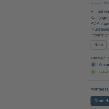
Nettopreis: 369
Hiermit erk
Kaufgegens
PV-Anlage 
(Nullsteue
Informatio
Nein
Artikel-Nr.:
3
Versan
Sofort 
Montagez
Ohne Ha