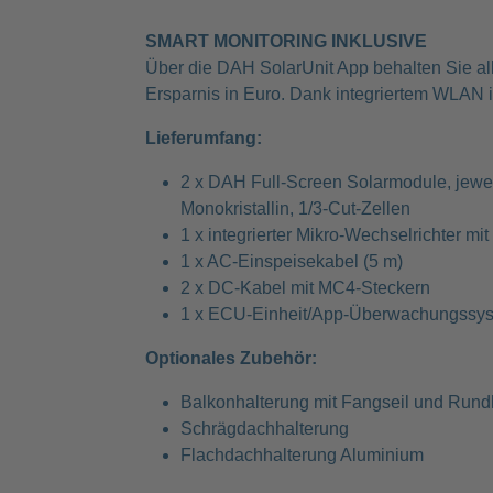
SMART MONITORING INKLUSIVE
Über die DAH SolarUnit App behalten Sie alle
Ersparnis in Euro. Dank integriertem WLAN i
Lieferumfang:
2 x DAH Full-Screen Solarmodule, jewei
Monokristallin, 1/3-Cut-Zellen
1 x integrierter Mikro-Wechselrichter m
1 x AC-Einspeisekabel (5 m)
2 x DC-Kabel mit MC4-Steckern
1 x ECU-Einheit/App-Überwachungssy
Optionales Zubehör:
Balkonhalterung mit Fangseil und Run
Schrägdachhalterung
Flachdachhalterung Aluminium