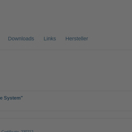
Downloads
Links
Hersteller
One System"
ertificate_230212