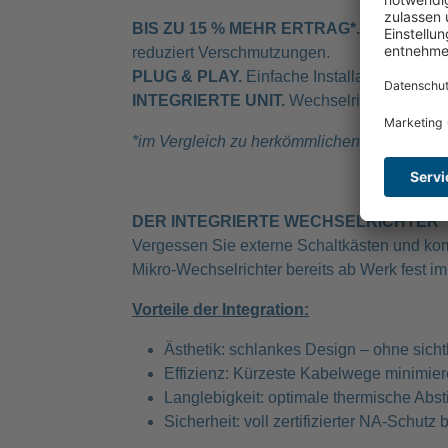
BIS ZU 15 % MEHR ERTRAG*.
Patentierte
reduziert Verschmutzungen.
PLUG & PLAY.
Einfache Installation – in 3 S
INTEGRIERTE UNIT.
Wechselrichter direkt
*im Vergleich zu herkömmlichen Modulen unt
DER INTEGRIERTE WECHSELRICHTER
Vergessen Sie externe Schaltkästen und komp
Mikro-Wechselrichter bereits ab Werk fest i
Vorteile der Integration:
Ästhetik: schlankes Design – ohne sic
Effizienz: Kürzeste Kabelwege minimier
Langlebigkeit: optimale thermische Ab
Sicherheit: voll zertifizierter NA-Schutz b