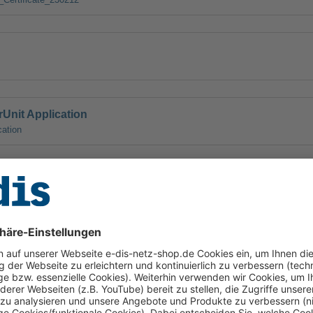
arUnit Application
cation
hotovoltaikmodule – die weltweit einzigen ohne Rahmen
 System.
ovoltaikanlage für Ihr Zuhause: innovativ, sicher und
kombiniert Solarmodul und Mirko-Wechselrichter in