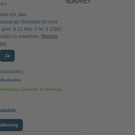
,00 €
läre ich, den
tand als Betreiber für eine
gem. § 12 Abs. 3 Nr. 1 UStG
rsatz) zu erwerben.
Weitere
nen
Ja
00000029673
dkostenfrei
verfügbar, Lieferzeit: 10 Werktage
auswählen
ubehör
lterung