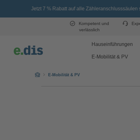
Zum Hauptinhalt springen
Zur Hauptnavigation springen
t 7 % Rabatt auf alle Zähleranschlusssäulen sichern! Gutschein
Kompetent und
Expe
verlässlich
Hauseinführungen
E-Mobilität & PV
Home
E-Mobilität & PV
Bildergalerie überspringen