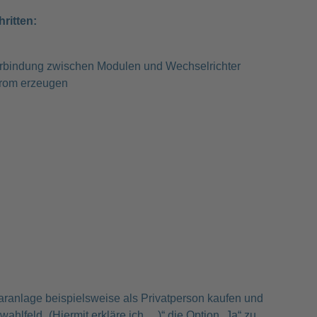
hritten:
Verbindung zwischen Modulen und Wechselrichter
Strom erzeugen
aranlage beispielsweise als Privatperson kaufen und
wahlfeld „(Hiermit erkläre ich,…)“ die Option „Ja“ zu