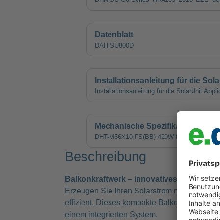
Datenblatt
DAH-SU800D
Installationsanleitung für die Sol
Installationsanleitung für die SolarUnit Appli
Mechanische Spezifikation DAH P
DHT-M56X10 FS(BB) 420W for SU800
Beschreibung
Balkonkraftwerk – innovatives All-in-One
Erzeugen Sie Ihren Solarstrom mit einer Phot
effizient. Dieses kompakte Balkonkraftwerk 
einem integrierten System.