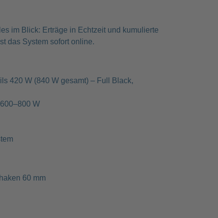
s im Blick: Erträge in Echtzeit und kumulierte
st das System sofort online.
ls 420 W (840 W gesamt) – Full Black,
it 600–800 W
stem
dhaken 60 mm